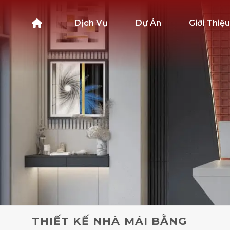
Bỏ
qua
Dịch Vụ
Dự Án
Giới Thiệu
nội
dung
THIẾT KẾ NHÀ MÁI BẰNG