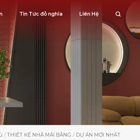
n
Tin Tức đỗ nghĩa
Liên Hệ
ủ
/
THIẾT KẾ NHÀ MÁI BẰNG
/
DỰ ÁN MỚI NHẤT