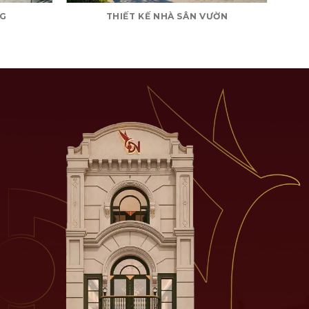
NG
THIẾT KẾ NHÀ SÂN VƯỜN