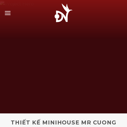
Bỏ
qua
nội
dung
THIẾT KẾ MINIHOUSE MR CUONG