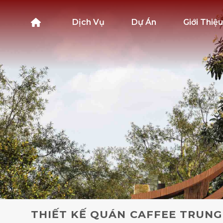
Bỏ
qua
Dịch Vụ
Dự Án
Giới Thiệu
nội
dung
THIẾT KẾ QUÁN CAFFEE TRUNG