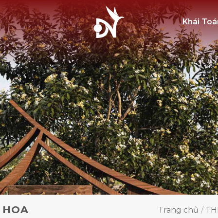
Khái Toá
 HOA
Trang chủ
/
TH