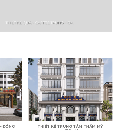
THIẾT KẾ QUÁN CAFFEE TRUNG HOA
 – ĐỒNG
THIẾT KẾ TRUNG TÂM THẨM MỸ