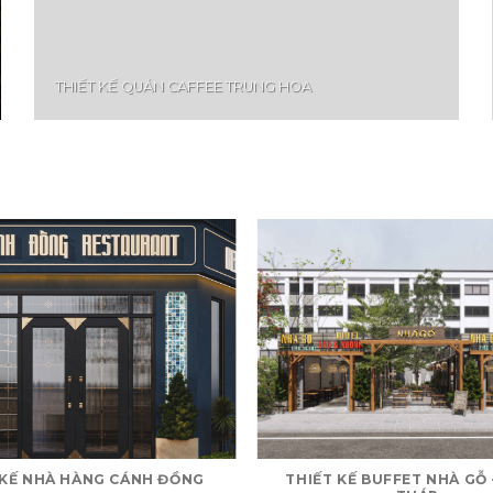
THIẾT KẾ QUÁN CAFFEE TRUNG HOA
 KẾ NHÀ HÀNG CÁNH ĐỒNG
THIẾT KẾ BUFFET NHÀ GỖ