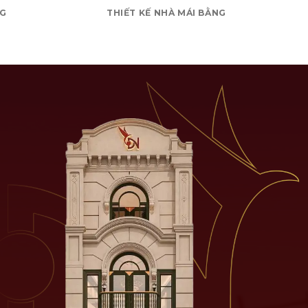
NG
THIẾT KẾ NHÀ MÁI BẰNG