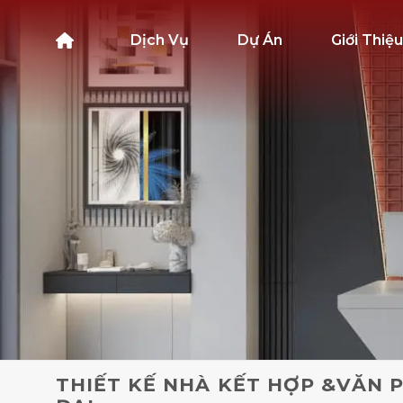
Bỏ
qua
Dịch Vụ
Dự Án
Giới Thiệu
nội
dung
THIẾT KẾ NHÀ KẾT HỢP &VĂN 