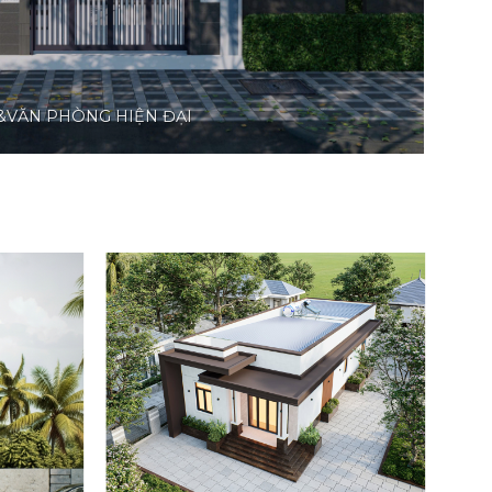
 &VĂN PHÒNG HIỆN ĐẠI