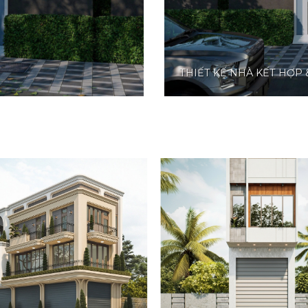
THIẾT KẾ NHÀ KẾT HỢP