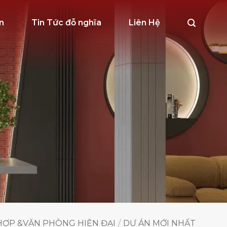
n
Tin Tức đỗ nghĩa
Liên Hệ
 HỢP &VĂN PHÒNG HIỆN ĐẠI
/
DỰ ÁN MỚI NHẤT