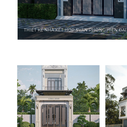
THIẾT KẾ NHÀ KẾT HỢP &VĂN PHÒNG HIỆN ĐẠI