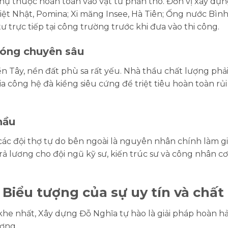
phụ thuộc hoàn toàn vào vật tư phần thô. Đơn vị xây dựn
t Nhật, Pomina; Xi măng Insee, Hà Tiên; Ống nước Bìn
 trực tiếp tại công trường trước khi đưa vào thi công.
móng chuyên sâu
n Tây, nền đất phù sa rất yếu. Nhà thầu chất lượng phải 
a công hệ đà kiềng siêu cứng để triệt tiêu hoàn toàn rủi
hầu
 các đội thợ tự do bên ngoài là nguyên nhân chính làm 
 trả lương cho đội ngũ kỹ sư, kiến trúc sư và công nhân 
Biểu tượng của sự uy tín và chất
khe nhất, Xây dựng Đỗ Nghĩa tự hào là giải pháp hoàn h
ượng.