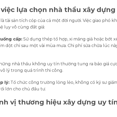
việc lựa chọn nhà thầu xây dựng 
 là tài sản tích cóp của cả một đời người. Việc giao phó k
 lụy vô cùng đắt giá:
xuống cấp:
Sử dụng thép tổ hợp, xi măng giả hoặc bớt xé
m dột chỉ sau một vài mùa mưa. Chi phí sửa chữa lúc này
ững nhà thầu không uy tín thường tung ra báo giá cực 
vô lý trong quá trình thi công.
p lý:
Tổ chức công trường lỏng lẻo, không có kỹ sư giám
rối lớn cho chủ đầu tư.
h vị thương hiệu xây dựng uy tí