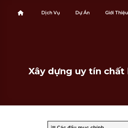
Bỏ
qua
Dịch Vụ
Dự Án
Giới Thiệu
nội
dung
Xây dựng uy tín chấ
Các đầu mục chính