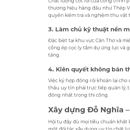
Chất lượng cốt lõi của công trình 
thương hiệu hàng đầu như Thép Việ
quyền kiểm tra và nghiệm thu vật tư
3. Làm chủ kỹ thuật nền 
Đặc biệt tại khu vực Cần Thơ và miề
công ép cọc ly tâm dự ứng lực và gi
tầng.
4. Kiên quyết không bán t
Việc ký hợp đồng rồi khoán lại cho
thầu uy tín phải trực tiếp quản lý,
đồng nhất trong thi công.
Xây dựng Đỗ Nghĩa – 
Hội tụ đầy đủ mọi tiêu chuẩn khắt 
một đối tác xây dựng uy tín chất l