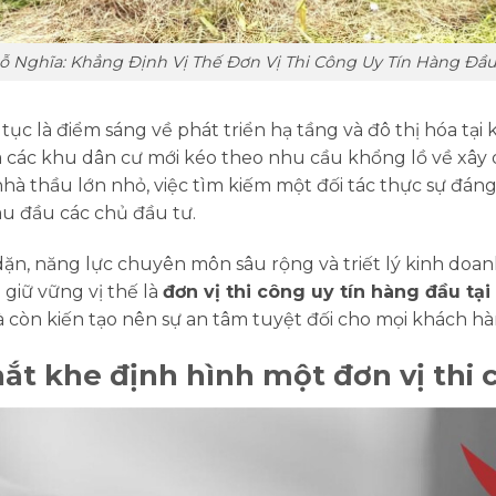
 Nghĩa: Khẳng Định Vị Thế Đơn Vị Thi Công Uy Tín Hàng Đầu
tục là điểm sáng về phát triển hạ tầng và đô thị hóa t
 các khu dân cư mới kéo theo nhu cầu khổng lồ về xây
à thầu lớn nhỏ, việc tìm kiếm một đối tác thực sự đáng t
đau đầu các chủ đầu tư.
ặn, năng lực chuyên môn sâu rộng và triết lý kinh doa
 giữ vững vị thế là
đơn vị thi công uy tín hàng đầu tạ
 còn kiến tạo nên sự an tâm tuyệt đối cho mọi khách hà
ắt khe định hình một đơn vị thi 