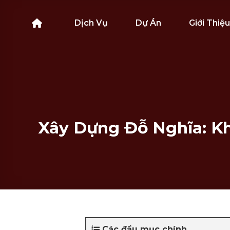
Bỏ
qua
Dịch Vụ
Dự Án
Giới Thiệu
nội
dung
Xây Dựng Đỗ Nghĩa: Kh
Các đầu mục chính