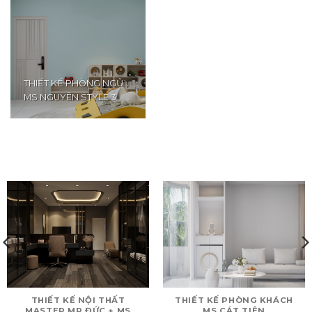
THIẾT KẾ PHÒNG NGỦ
MS NGUYÊN STYLE 3
THIẾT KẾ NỘI THẤT
THIẾT KẾ PHÒNG KHÁCH
MASTER MR ĐỨC + MS
MS CÁT TIÊN