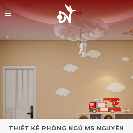
Bỏ
qua
nội
dung
THIẾT KẾ PHÒNG NGỦ MS NGUYÊN