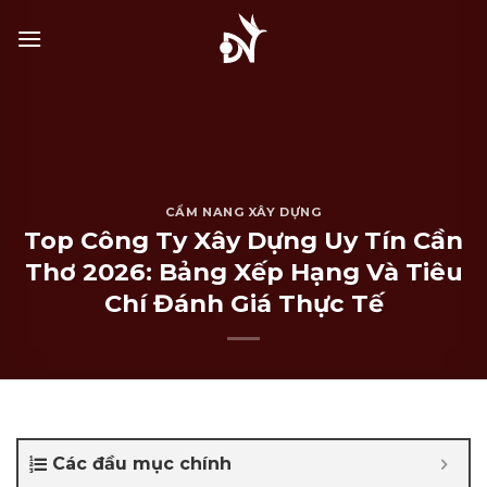
Bỏ
qua
nội
dung
CẨM NANG XÂY DỰNG
Top Công Ty Xây Dựng Uy Tín Cần
Thơ 2026: Bảng Xếp Hạng Và Tiêu
Chí Đánh Giá Thực Tế
Các đầu mục chính