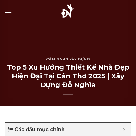
Bỏ
qua
nội
dung
CẨM NANG XÂY DỰNG
Top 5 Xu Hướng Thiết Kế Nhà Đẹp
Hiện Đại Tại Cần Thơ 2025 | Xây
Dựng Đỗ Nghĩa
Các đầu mục chính