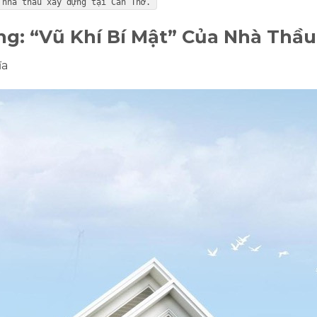
 nhà thầu xây dựng tại Cần Thơ.
ng: “Vũ Khí Bí Mật” Của Nhà Thầu