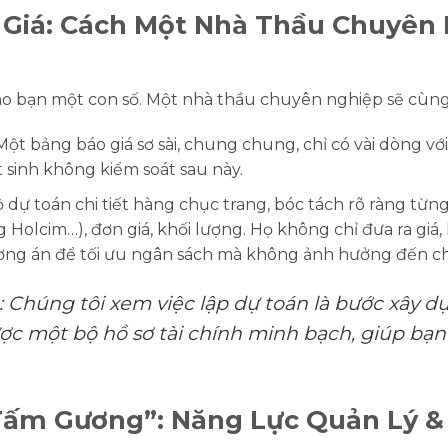
o Giá: Cách Một Nhà Thầu Chuyên
o bạn một con số. Một nhà thầu chuyên nghiệp sẽ cùng b
ột bảng báo giá sơ sài, chung chung, chỉ có vài dòng vớ
 sinh không kiểm soát sau này.
 dự toán chi tiết hàng chục trang, bóc tách rõ ràng từ
g Holcim…), đơn giá, khối lượng. Họ không chỉ đưa ra giá,
ơng án để tối ưu ngân sách mà không ảnh hưởng đến ch
:
Chúng tôi xem việc lập dự toán là bước xây dự
c một bộ hồ sơ tài chính minh bạch, giúp bạn
Tấm Gương”: Năng Lực Quản Lý &