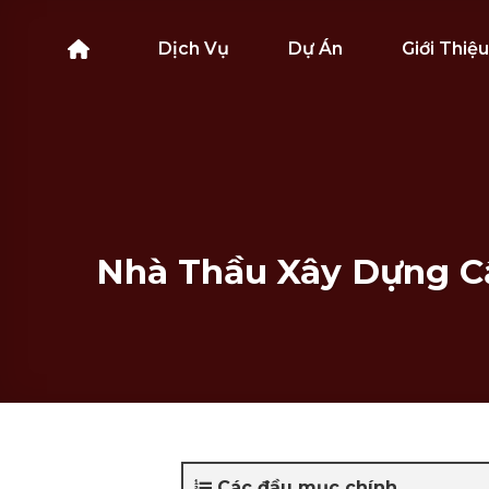
Bỏ
qua
Dịch Vụ
Dự Án
Giới Thiệu
nội
dung
Nhà Thầu Xây Dựng C
Các đầu mục chính