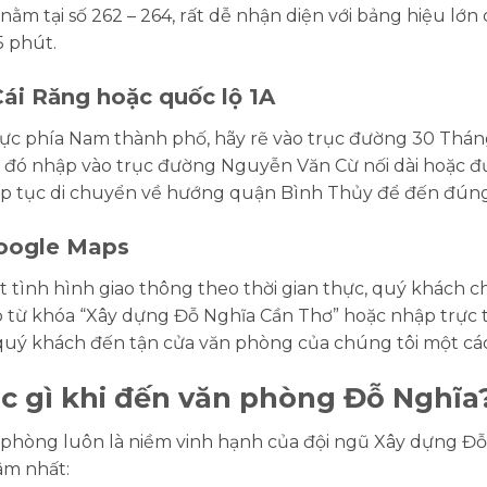
m tại số 262 – 264, rất dễ nhận diện với bảng hiệu lớn
5 phút.
ái Răng hoặc quốc lộ 1A
ực phía Nam thành phố, hãy rẽ vào trục đường 30 Tháng 
u đó nhập vào trục đường Nguyễn Văn Cừ nối dài hoặc 
p tục di chuyển về hướng quận Bình Thủy để đến đúng đ
oogle Maps
hật tình hình giao thông theo thời gian thực, quý khách
p từ khóa “Xây dựng Đỗ Nghĩa Cần Thơ” hoặc nhập trực t
uý khách đến tận cửa văn phòng của chúng tôi một cá
 gì khi đến văn phòng Đỗ Nghĩa
n phòng luôn là niềm vinh hạnh của đội ngũ Xây dựng Đỗ 
âm nhất: