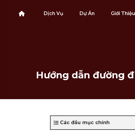
Bỏ
qua
Dịch Vụ
Dự Án
Giới Thiệu
nội
dung
Hướng dẫn đường đi
Các đầu mục chính