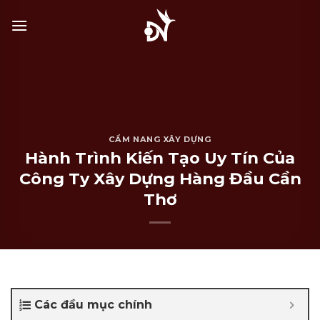
Bỏ
qua
nội
dung
CẨM NANG XÂY DỰNG
Hành Trình Kiến Tạo Uy Tín Của
Công Ty Xây Dựng Hàng Đầu Cần
Thơ
Các đầu mục chính