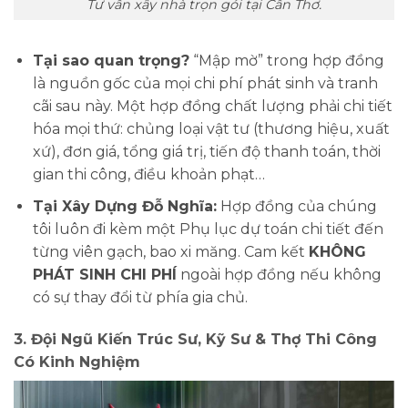
Tư vấn xây nhà trọn gói tại Cần Thơ.
Tại sao quan trọng?
“Mập mờ” trong hợp đồng
là nguồn gốc của mọi chi phí phát sinh và tranh
cãi sau này. Một hợp đồng chất lượng phải chi tiết
hóa mọi thứ: chủng loại vật tư (thương hiệu, xuất
xứ), đơn giá, tổng giá trị, tiến độ thanh toán, thời
gian thi công, điều khoản phạt…
Tại Xây Dựng Đỗ Nghĩa:
Hợp đồng của chúng
tôi luôn đi kèm một Phụ lục dự toán chi tiết đến
từng viên gạch, bao xi măng. Cam kết
KHÔNG
PHÁT SINH CHI PHÍ
ngoài hợp đồng nếu không
có sự thay đổi từ phía gia chủ.
3. Đội Ngũ Kiến Trúc Sư, Kỹ Sư & Thợ Thi Công
Có Kinh Nghiệm