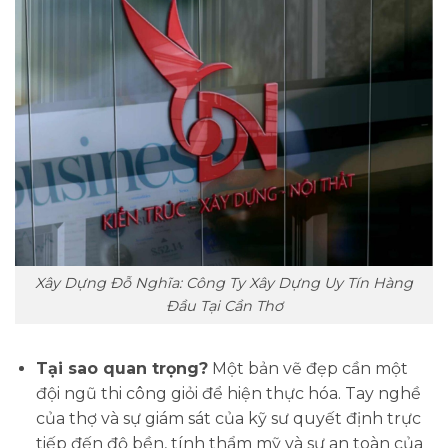
Xây Dựng Đỗ Nghĩa: Công Ty Xây Dựng Uy Tín Hàng
Đầu Tại Cần Thơ
Tại sao quan trọng?
Một bản vẽ đẹp cần một
đội ngũ thi công giỏi để hiện thực hóa. Tay nghề
của thợ và sự giám sát của kỹ sư quyết định trực
tiếp đến độ bền, tính thẩm mỹ và sự an toàn của