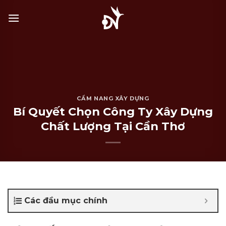
Bỏ
qua
nội
dung
CẨM NANG XÂY DỰNG
Bí Quyết Chọn Công Ty Xây Dựng
Chất Lượng Tại Cần Thơ
Các đầu mục chính