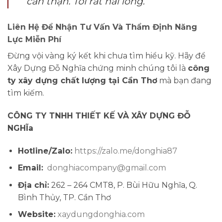
cẩn thận. Tôi rất hài lòng.”
Liên Hệ Để Nhận Tư Vấn Và Thẩm Định Năng
Lực Miễn Phí
Đừng vội vàng ký kết khi chưa tìm hiểu kỹ. Hãy để
Xây Dựng Đỗ Nghĩa chứng minh chúng tôi là
công
ty xây dựng chất lượng tại Cần Thơ
mà bạn đang
tìm kiếm.
CÔNG TY TNHH THIẾT KẾ VÀ XÂY DỰNG ĐỖ
NGHĨa
Hotline/Zalo:
https://zalo.me/donghia87
Email:
donghiacompany@gmail.com
Địa chỉ:
262 – 264 CMT8, P. Bùi Hữu Nghĩa, Q.
Bình Thủy, TP. Cần Thơ
Website:
xaydungdonghia.com