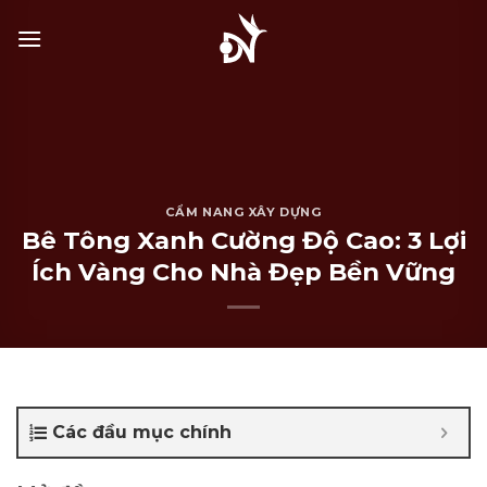
Bỏ
qua
nội
dung
CẨM NANG XÂY DỰNG
Bê Tông Xanh Cường Độ Cao: 3 Lợi
Ích Vàng Cho Nhà Đẹp Bền Vững
Các đầu mục chính