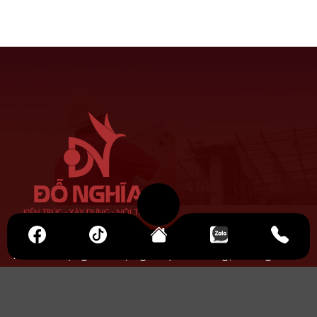
CÔNG TY TNHH ĐỖ NGHĨA
Với khát vọng kiến tạo giá trị bền vững, chúng tôi
mang sứ mệnh biến ước mơ thành công trình vững
chãi và đầy phong cách cho tổ ấm của Quý khách
hàng.