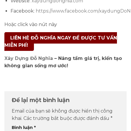
Website:
xaydungdonghia.com
Facebook:
https://www.facebook.com/xaydungDoN
Hoặc click vào nút này
LIÊN HỆ ĐỖ NGHĨA NGAY ĐỂ ĐƯỢC TƯ VẤN
MIỄN PHÍ!
Xây Dựng Đỗ Nghĩa
– Nâng tầm giá trị, kiến tạo
không gian sống mơ ước!
Để lại một bình luận
Email của bạn sẽ không được hiển thị công
khai.
Các trường bắt buộc được đánh dấu
*
Bình luận
*