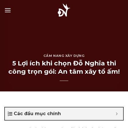
Bỏ
qua
nội
dung
CẨM NANG XÂY DỰNG
5 Lợi ích khi chọn Đỗ Nghĩa thi
công trọn gói: An tâm xây tổ ấm!
Các đầu mục chính